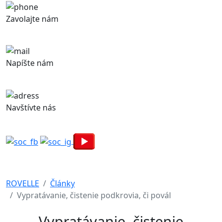
Zavolajte nám
+421 948 843 371
Napíšte nám
obchod@rovelle.sk
Navštívte nás
Železničná 320, 900 41 Rovinka
ROVELLE
Články
Vypratávanie, čistenie podkrovia, či povál
Vypratávanie, čistenie