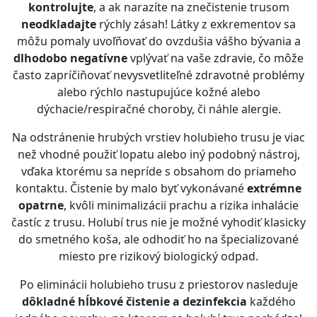
kontrolujte
, a ak narazíte na znečistenie trusom
neodkladajte
rýchly zásah! Látky z exkrementov sa
môžu pomaly uvoľňovať do ovzdušia vášho bývania a
dlhodobo negatívne
vplývať na vaše zdravie, čo môže
často zapríčiňovať nevysvetliteľné zdravotné problémy
alebo rýchlo nastupujúce kožné alebo
dýchacie/respiračné choroby, či náhle alergie.
Na odstránenie hrubých vrstiev holubieho trusu je viac
než vhodné použiť lopatu alebo iný podobný nástroj,
vďaka ktorému sa nepríde s obsahom do priameho
kontaktu. Čistenie by malo byť vykonávané
extrémne
opatrne
, kvôli minimalizácii prachu a rizika inhalácie
častíc z trusu. Holubí trus nie je možné vyhodiť klasicky
do smetného koša, ale odhodiť ho na špecializované
miesto pre rizikový biologický odpad.
Po eliminácii holubieho trusu z priestorov nasleduje
dôkladné hĺbkové čistenie a dezinfekcia
každého