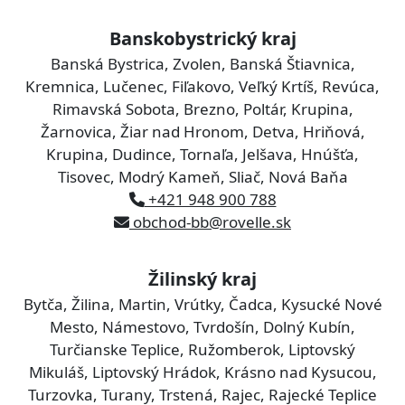
Banskobystrický kraj
Banská Bystrica, Zvolen, Banská Štiavnica,
Kremnica, Lučenec, Fiľakovo, Veľký Krtíš, Revúca,
Rimavská Sobota, Brezno, Poltár, Krupina,
Žarnovica, Žiar nad Hronom, Detva, Hriňová,
Krupina, Dudince, Tornaľa, Jelšava, Hnúšťa,
Tisovec, Modrý Kameň, Sliač, Nová Baňa
+421 948 900 788
obchod-bb@rovelle.sk
Žilinský kraj
Bytča, Žilina, Martin, Vrútky, Čadca, Kysucké Nové
Mesto, Námestovo, Tvrdošín, Dolný Kubín,
Turčianske Teplice, Ružomberok, Liptovský
Mikuláš, Liptovský Hrádok, Krásno nad Kysucou,
Turzovka, Turany, Trstená, Rajec, Rajecké Teplice