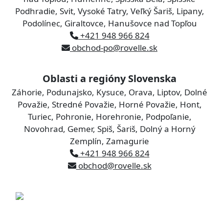
Podhradie, Svit, Vysoké Tatry, Veľký Šariš, Lipany,
Podolínec, Giraltovce, Hanušovce nad Topľou
+421 948 966 824
obchod-po@rovelle.sk
Oblasti a regióny Slovenska
Záhorie, Podunajsko, Kysuce, Orava, Liptov, Dolné
Považie, Stredné Považie, Horné Považie, Hont,
Turiec, Pohronie, Horehronie, Podpoľanie,
Novohrad, Gemer, Spiš, Šariš, Dolný a Horný
Zemplín, Zamagurie
+421 948 966 824
obchod@rovelle.sk
rovelle slovakia s.r.o.
Železničná 320