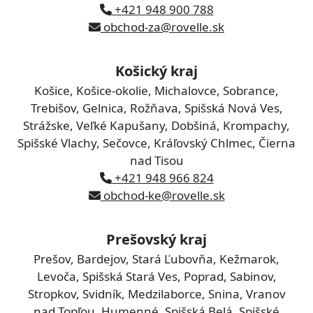
+421 948 900 788
obchod-za@rovelle.sk
Košický kraj
Košice, Košice-okolie, Michalovce, Sobrance,
Trebišov, Gelnica, Rožňava, Spišská Nová Ves,
Strážske, Veľké Kapušany, Dobšiná, Krompachy,
Spišské Vlachy, Sečovce, Kráľovský Chlmec, Čierna
nad Tisou
+421 948 966 824
obchod-ke@rovelle.sk
Prešovský kraj
Prešov, Bardejov, Stará Ľubovňa, Kežmarok,
Levoča, Spišská Stará Ves, Poprad, Sabinov,
Stropkov, Svidník, Medzilaborce, Snina, Vranov
nad Topľou, Humenné, Spišská Belá, Spišské