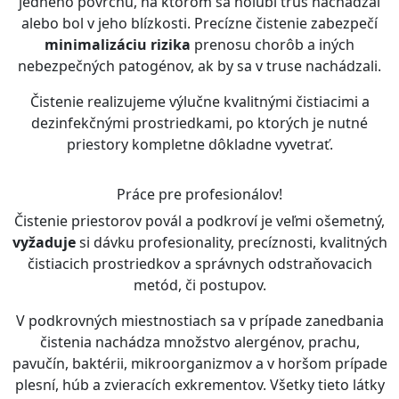
jedného povrchu, na ktorom sa holubí trus nachádzal
alebo bol v jeho blízkosti. Precízne čistenie zabezpečí
minimalizáciu rizika
prenosu chorôb a iných
nebezpečných patogénov, ak by sa v truse nachádzali.
Čistenie realizujeme výlučne kvalitnými čistiacimi a
dezinfekčnými prostriedkami, po ktorých je nutné
priestory kompletne dôkladne vyvetrať.
Práce pre profesionálov!
Čistenie priestorov povál a podkroví je veľmi ošemetný,
vyžaduje
si dávku profesionality, precíznosti, kvalitných
čistiacich prostriedkov a správnych odstraňovacich
metód, či postupov.
V podkrovných miestnostiach sa v prípade zanedbania
čistenia nachádza množstvo alergénov, prachu,
pavučín, baktérii, mikroorganizmov a v horšom prípade
plesní, húb a zvieracích exkrementov. Všetky tieto látky