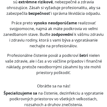
sú
extrémne rizikové
, nebezpečné a zdravia
ohrozujúce. Zásah si vyžaduje profesionalitu, aby sa
zabezpečila
bezpečnosť
i správna likvidácia odpadu.
Práce preto
vysoko neodporúčame
realizovať
svojpomocne, najmä ak máte podkrovia vo veľmi
zanedbanom stave. Buďte
zodpovední
k vášmu zdraviu
i zdraviu rodiny, ktorá s vami býva a vypratávanie
nechajte na profesionálov.
Profesionálne čistenie povál a podkroví
šetrí
nielen
vaše zdravie, ale i čas a vo väčšine prípadov i finančné
náklady, pretože neodbornými zásahmi by ste mohli
priestory poškodiť.
Obráťte sa na nás!
Špecializujeme sa
na čistenie, dezinfekciu a vypratanie
podkrovných priestorov vo všetkých veľkostiach,
rozsahoch a druhov znečistenia.