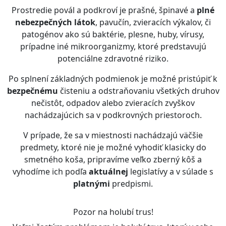
Prostredie povál a podkroví je prašné, špinavé a
plné
nebezpečných látok
, pavučín, zvieracích výkalov, či
patogénov ako sú baktérie, plesne, huby, vírusy,
prípadne iné mikroorganizmy, ktoré predstavujú
potenciálne zdravotné riziko.
Po splnení základných podmienok je možné pristúpiť k
bezpečnému
čisteniu a odstraňovaniu všetkých druhov
nečistôt, odpadov alebo zvieracích zvyškov
nachádzajúcich sa v podkrovných priestoroch.
V prípade, že sa v miestnosti nachádzajú väčšie
predmety, ktoré nie je možné vyhodiť klasicky do
smetného koša, pripravíme veľko zberný kôš a
vyhodíme ich podľa
aktuálnej
legislatívy a v súlade s
platnými
predpismi.
Pozor na holubí trus!