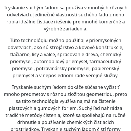
Tryskanie suchým ľadom sa používa v mnohých rôznych
odvetviach. Jedinečné vlastnosti suchého ľadu z neho
robia ideálne čistiace riešenie pre mnohé komerčné a
výrobné zariadenia.
Túto technológiu možno použiť aj v priemyselných
odvetviach, ako sú strojárstvo a kovové konštrukcie,
tlačiarne, lisy a valce, spracovanie dreva, chemický
priemysel, automobilový priemysel, farmaceutický
priemysel, potravinársky priemysel, papierenský
priemysel a v neposlednom rade verejné služby.
Tryskanie suchým ľadom dokáže súčasne vyčistiť
mnoho predmetov s rôznou zložitou geometriou, preto
sa táto technológia využíva najmä na čistenie
plastových a gumových foriem. Suchý ľad nahrádza
tradičné metódy čistenia, ktoré sa spoliehajú na ručné
drhnutie a používanie chemických čistiacich
prostriedkov. Tryskanie suchým ľadom čistí formy