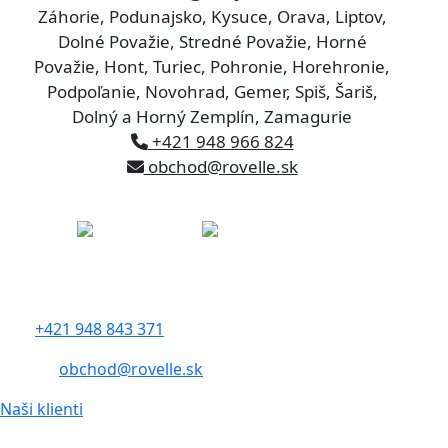
Záhorie, Podunajsko, Kysuce, Orava, Liptov,
Dolné Považie, Stredné Považie, Horné
Považie, Hont, Turiec, Pohronie, Horehronie,
Podpoľanie, Novohrad, Gemer, Spiš, Šariš,
Dolný a Horný Zemplín, Zamagurie
+421 948 966 824
obchod@rovelle.sk
rovelle slovakia s.r.o.
Železničná 320
900 41 Rovinka
tel.:
+421 948 843 371
e-mail:
obchod@rovelle.sk
Naši klienti
Sledujte nás: