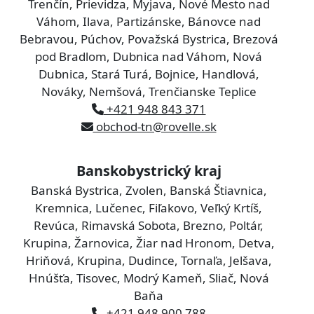
Trenčín, Prievidza, Myjava, Nové Mesto nad
Váhom, Ilava, Partizánske, Bánovce nad
Bebravou, Púchov, Považská Bystrica, Brezová
pod Bradlom, Dubnica nad Váhom, Nová
Dubnica, Stará Turá, Bojnice, Handlová,
Nováky, Nemšová, Trenčianske Teplice
+421 948 843 371
obchod-tn@rovelle.sk
Banskobystrický kraj
Banská Bystrica, Zvolen, Banská Štiavnica,
Kremnica, Lučenec, Fiľakovo, Veľký Krtíš,
Revúca, Rimavská Sobota, Brezno, Poltár,
Krupina, Žarnovica, Žiar nad Hronom, Detva,
Hriňová, Krupina, Dudince, Tornaľa, Jelšava,
Hnúšťa, Tisovec, Modrý Kameň, Sliač, Nová
Baňa
+421 948 900 788