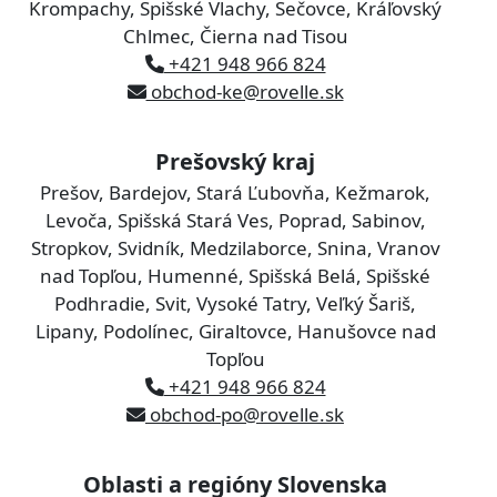
Krompachy, Spišské Vlachy, Sečovce, Kráľovský
Chlmec, Čierna nad Tisou
+421 948 966 824
obchod-ke@rovelle.sk
Prešovský kraj
Prešov, Bardejov, Stará Ľubovňa, Kežmarok,
Levoča, Spišská Stará Ves, Poprad, Sabinov,
Stropkov, Svidník, Medzilaborce, Snina, Vranov
nad Topľou, Humenné, Spišská Belá, Spišské
Podhradie, Svit, Vysoké Tatry, Veľký Šariš,
Lipany, Podolínec, Giraltovce, Hanušovce nad
Topľou
+421 948 966 824
obchod-po@rovelle.sk
Oblasti a regióny Slovenska