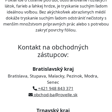
Pokiaľ ide o čistenie potrubí, odstraňovanie rozliatych
látok, farieb a ľahkej hrdze, je tryskanie suchým ľadom
ideálnou voľbou. Bez akýchkoľvek abrazívnych médií
dokáže tryskanie suchým ľadom odstrániť nečistoty s
menším množstvom prípravných prác alebo s potrebou
zakryť povrchy fóliou.
Kontakt na obchodných
zástupcov:
Bratislavský kraj
Bratislava, Stupava, Malacky, Pezinok, Modra,
Senec
+421 948 843 371
obchod-ba@rovelle.sk
Trnavský kraj