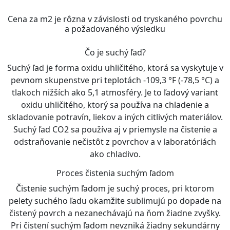
Cena za m2 je rôzna v závislosti od tryskaného povrchu
a požadovaného výsledku
Čo je suchý ľad?
Suchý ľad je forma oxidu uhličitého, ktorá sa vyskytuje v
pevnom skupenstve pri teplotách -109,3 °F (-78,5 °C) a
tlakoch nižších ako 5,1 atmosféry. Je to ľadový variant
oxidu uhličitého, ktorý sa používa na chladenie a
skladovanie potravín, liekov a iných citlivých materiálov.
Suchý ľad CO2 sa používa aj v priemysle na čistenie a
odstraňovanie nečistôt z povrchov a v laboratóriách
ako chladivo.
Proces čistenia suchým ľadom
Čistenie suchým ľadom je suchý proces, pri ktorom
pelety suchého ľadu okamžite sublimujú po dopade na
čistený povrch a nezanechávajú na ňom žiadne zvyšky.
Pri čistení suchým ľadom nevzniká žiadny sekundárny