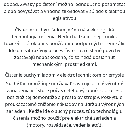
odpad. Zvyšky po čistení možno jednoducho pozametať
alebo povysávať a vhodne zlikvidovať v súlade s platnou
legislatívou.
Čistenie suchým ľadom je šetrná a ekologická
technológia čistenia. Nedochádza pri nej k úniku
toxických látok ani k používaniu podporných chemikálií.
Ide o neabrazívny proces čistenia a čistené povrchy
zostávajú nepoškodené, čo sa nedá dosiahnuť
mechanickými prostriedkami.
Čistenie suchým ľadom v elektrotechnickom priemysle
Suchý ľad umožňuje udržiavať nástroje a celé výrobné
zariadenia v čistote počas celého výrobného procesu
bez zložitej demontáže a prestojov strojov. Poskytuje
preukázateľné zníženie nákladov na údržbu výrobných
zariadení. Keďže ide o suchý proces, túto technológiu
čistenia možno použiť pre elektrické zariadenia
(motory, rozvádzače, vedenia atď.).