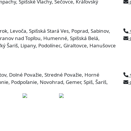
pachy, Spišské Vlachy, Sečovce, Kráľovský
o
ok, Levoča, Spišská Stará Ves, Poprad, Sabinov,
 Vranov nad Topľou, Humenné, Spišská Belá,
o
ľký Šariš, Lipany, Podolínec, Giraltovce, Hanušovce
tov, Dolné Považie, Stredné Považie, Horné
nie, Podpoľanie, Novohrad, Gemer, Spiš, Šariš,