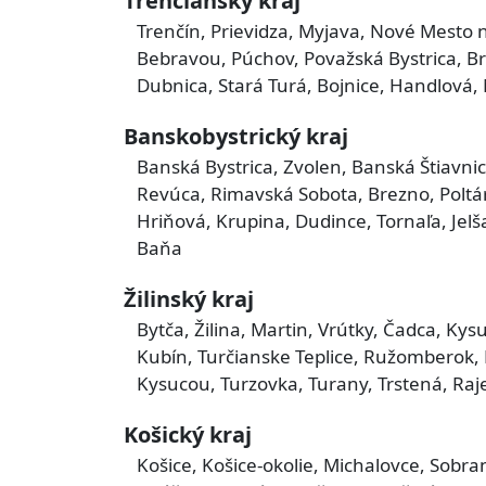
Trenčiansky kraj
Trenčín, Prievidza, Myjava, Nové Mesto
Bebravou, Púchov, Považská Bystrica, 
Dubnica, Stará Turá, Bojnice, Handlová,
Banskobystrický kraj
Banská Bystrica, Zvolen, Banská Štiavnic
Revúca, Rimavská Sobota, Brezno, Poltár
Hriňová, Krupina, Dudince, Tornaľa, Jel
Baňa
Žilinský kraj
Bytča, Žilina, Martin, Vrútky, Čadca, K
Kubín, Turčianske Teplice, Ružomberok, 
Kysucou, Turzovka, Turany, Trstená, Raje
Košický kraj
Košice, Košice-okolie, Michalovce, Sobra