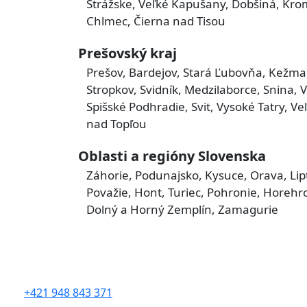
Strážske, Veľké Kapušany, Dobšiná, Krom
Chlmec, Čierna nad Tisou
Prešovský kraj
Prešov, Bardejov, Stará Ľubovňa, Kežmar
Stropkov, Svidník, Medzilaborce, Snina,
Spišské Podhradie, Svit, Vysoké Tatry, Ve
nad Topľou
Oblasti a regióny Slovenska
Záhorie, Podunajsko, Kysuce, Orava, Lip
Považie, Hont, Turiec, Pohronie, Horehro
Dolný a Horný Zemplín, Zamagurie
rovelle slovakia s.r.o.
Železničná 320
900 41 Rovinka
tel.:
+421 948 843 371