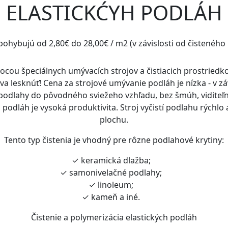
ELASTICKĆYH PODLÁH
pohybujú od 2,80€ do 28,00€ / m2 (v závislosti od čisteného
ou špeciálnych umývacích strojov a čistiacich prostriedkov,
a lesknúť! Cena za strojové umývanie podláh je nízka - v záv
odlahy do pôvodného sviežeho vzhľadu, bez šmúh, viditeľn
dláh je vysoká produktivita. Stroj vyčistí podlahu rýchlo a
plochu.
Tento typ čistenia je vhodný pre rôzne podlahové krytiny:
✓ keramická dlažba;
✓ samonivelačné podlahy;
✓ linoleum;
✓ kameň a iné.
Čistenie a polymerizácia elastických podláh