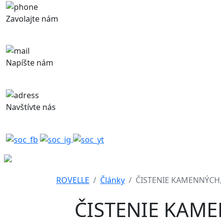
Zavolajte nám
+421 948 843 371
Napíšte nám
obchod@rovelle.sk
Navštívte nás
Železničná 320, 900 41 Rovinka
domov
služby
o rovelle
kontakt
článk
ROVELLE
Články
ČISTENIE KAMENNÝCH
ČISTENIE KAM