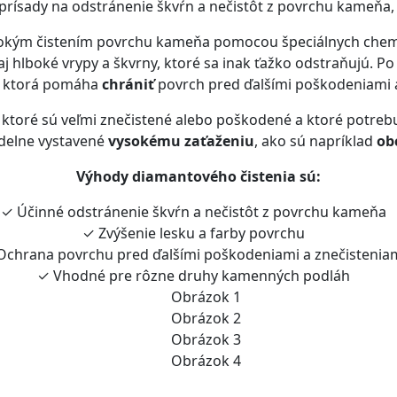
prísady na odstránenie škvŕn a nečistôt z povrchu kameňa, 
bokým čistením povrchu kameňa pomocou špeciálnych chemik
j hlboké vrypy a škvrny, ktoré sa inak ťažko odstraňujú. Po
, ktorá pomáha
chrániť
povrch pred ďalšími poškodeniami a
, ktoré sú veľmi znečistené alebo poškodené a ktoré potreb
idelne vystavené
vysokému zaťaženiu
, ako sú napríklad
ob
Výhody diamantového čistenia sú:
✓ Účinné odstránenie škvŕn a nečistôt z povrchu kameňa
✓ Zvýšenie lesku a farby povrchu
Ochrana povrchu pred ďalšími poškodeniami a znečistenia
✓ Vhodné pre rôzne druhy kamenných podláh