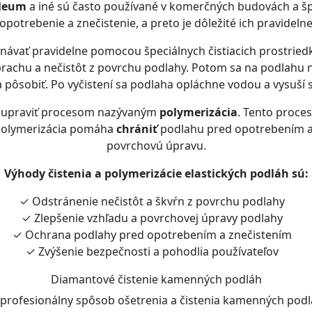
leum
a iné sú často používané v komerčných budovách a šp
potrebenie a znečistenie, a preto je dôležité ich pravidelne
návať pravidelne pomocou špeciálnych čistiacich prostriedko
rachu a nečistôt z povrchu podlahy. Potom sa na podlahu na
a pôsobiť. Po vyčistení sa podlaha opláchne vodou a vysuší s
ež upraviť procesom nazývaným
polymerizácia
. Tento proce
 Polymerizácia pomáha
chrániť
podlahu pred opotrebením a 
povrchovú úpravu.
Výhody čistenia a polymerizácie elastických podláh sú:
✓ Odstránenie nečistôt a škvŕn z povrchu podlahy
✓ Zlepšenie vzhľadu a povrchovej úpravy podlahy
✓ Ochrana podlahy pred opotrebením a znečistením
✓ Zvýšenie bezpečnosti a pohodlia používateľov
Diamantové čistenie kamenných podláh
profesionálny spôsob ošetrenia a čistenia kamenných podl