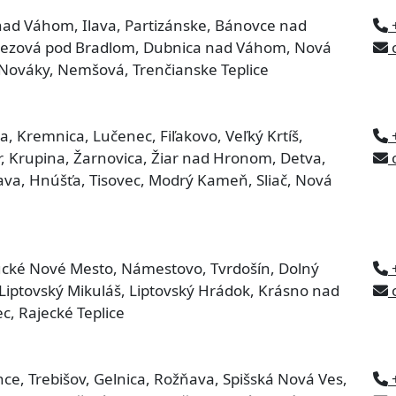
 nad Váhom, Ilava, Partizánske, Bánovce nad
Brezová pod Bradlom, Dubnica nad Váhom, Nová
o
 Nováky, Nemšová, Trenčianske Teplice
a, Kremnica, Lučenec, Fiľakovo, Veľký Krtíš,
, Krupina, Žarnovica, Žiar nad Hronom, Detva,
o
šava, Hnúšťa, Tisovec, Modrý Kameň, Sliač, Nová
ysucké Nové Mesto, Námestovo, Tvrdošín, Dolný
Liptovský Mikuláš, Liptovský Hrádok, Krásno nad
o
c, Rajecké Teplice
nce, Trebišov, Gelnica, Rožňava, Spišská Nová Ves,