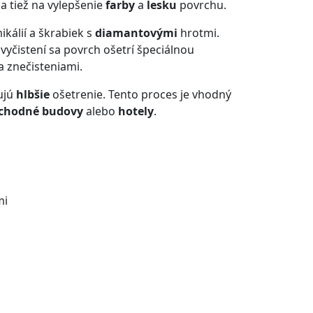
a tiež na vylepšenie
farby
a
lesku
povrchu.
álií a škrabiek s
diamantovými
hrotmi.
 vyčistení sa povrch ošetrí špeciálnou
 znečisteniami.
ujú
hlbšie
ošetrenie. Tento proces je vhodný
chodné budovy
alebo
hotely
.
mi