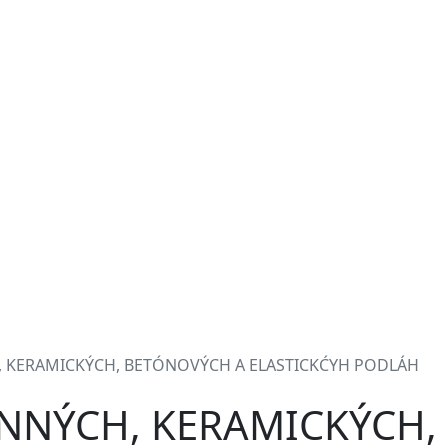
y
, KERAMICKÝCH, BETÓNOVÝCH A ELASTICKĆYH PODLÁH
ENNÝCH, KERAMICKÝCH,