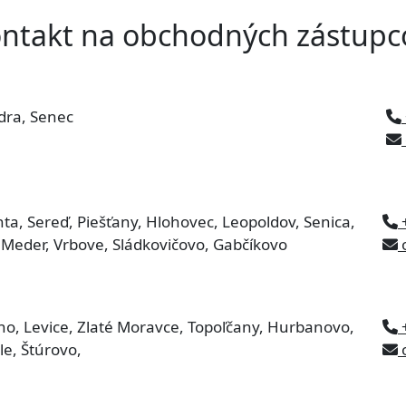
ntakt na obchodných zástupc
dra, Senec
ta, Sereď, Piešťany, Hlohovec, Leopoldov, Senica,
ký Meder, Vrbove, Sládkovičovo, Gabčíkovo
o
no, Levice, Zlaté Moravce, Topoľčany, Hurbanovo,
le, Štúrovo,
o