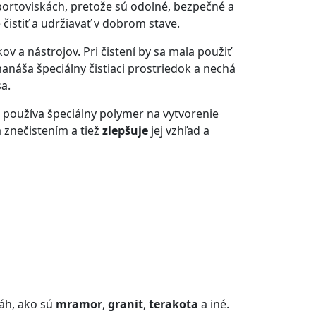
ortoviskách, pretože sú odolné, bezpečné a
 čistiť a udržiavať v dobrom stave.
v a nástrojov. Pri čistení by sa mala použiť
náša špeciálny čistiaci prostriedok a nechá
a.
s používa špeciálny polymer na vytvorenie
znečistením a tiež
zlepšuje
jej vzhľad a
áh, ako sú
mramor
,
granit
,
terakota
a iné.