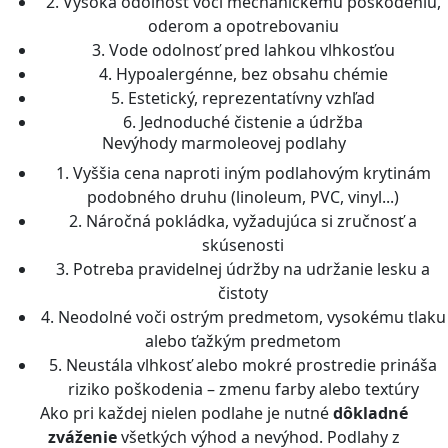
2. Vysoká odolnosť voči mechanickému poškodeniu,
oderom a opotrebovaniu
3. Vode odolnosť pred lahkou vlhkosťou
4. Hypoalergénne, bez obsahu chémie
5. Estetický, reprezentatívny vzhľad
6. Jednoduché čistenie a údržba
Nevýhody marmoleovej podlahy
1. Vyššia cena naproti iným podlahovým krytinám
podobného druhu (linoleum, PVC, vinyl...)
2. Náročná pokládka, vyžadujúca si zručnosť a
skúsenosti
3. Potreba pravidelnej údržby na udržanie lesku a
čistoty
4. Neodolné voči ostrým predmetom, vysokému tlaku
alebo ťažkým predmetom
5. Neustála vlhkosť alebo mokré prostredie prináša
riziko poškodenia – zmenu farby alebo textúry
Ako pri každej nielen podlahe je nutné
dôkladné
zváženie
všetkých výhod a nevýhod. Podlahy z