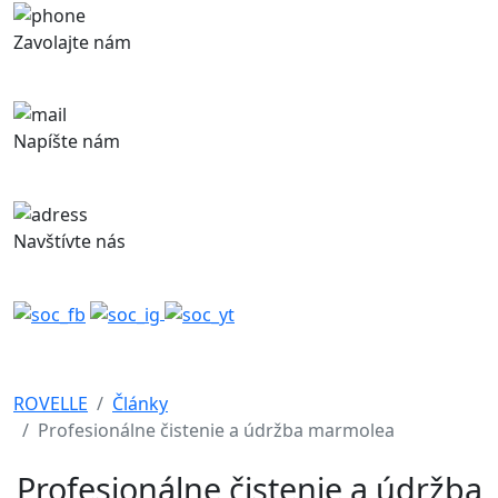
Zavolajte nám
+421 948 843 371
Napíšte nám
obchod@rovelle.sk
Navštívte nás
Železničná 320, 900 41 Rovinka
ROVELLE
Články
Profesionálne čistenie a údržba marmolea
Profesionálne čistenie a údržba