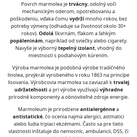
Povrch marmolea je
trvácny
, odolný voči
mechanickým oderom, opotrebovaniu a
poškodeniu, vďaka čomu
vydrží
mnoho rokov, bez
potreby výmeny (odhaduje sa životnosť okolo 30+
rokov).
Odolá
škvrnám, fľakom a ľahkým
popáleninám
, napríklad od sviečky alebo cigarety.
Navyše je výborný
tepelný izolant
, vhodný do
miestností s podlahovým kúrením.
Výroba marmolea je podobná výrobe tradičného
linolea, prvýkrát vyrobeného v roku 1863 na princípe
lisovania. Výrobcovia marmolea sa zaviazali k
trvalej
udržateľnosti
a pri výrobe využívajú
výhradne
prírodné komponenty a obnoviteľné zdroje energie.
Marmoleum je prirodzene
antialergénne
a
antistatické
, čo ocenia najmä alergici, astmatici
alebo ľudia trpiaci ekzémami. Často sa pre tieto
vlastnosti inštaluje do nemocníc, ambulancii, DSS, či