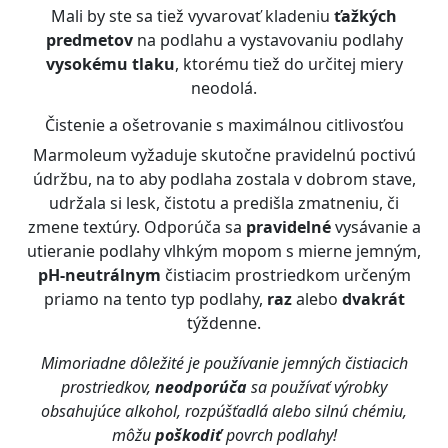
Mali by ste sa tiež vyvarovať kladeniu
ťažkých
predmetov
na podlahu a vystavovaniu podlahy
vysokému tlaku
, ktorému tiež do určitej miery
neodolá.
Čistenie a ošetrovanie s maximálnou citlivosťou
Marmoleum vyžaduje skutočne pravidelnú poctivú
údržbu, na to aby podlaha zostala v dobrom stave,
udržala si lesk, čistotu a predišla zmatneniu, či
zmene textúry. Odporúča sa
pravidelné
vysávanie a
utieranie podlahy vlhkým mopom s mierne jemným,
pH-neutrálnym
čistiacim prostriedkom určeným
priamo na tento typ podlahy,
raz
alebo
dvakrát
týždenne.
Mimoriadne dôležité je používanie jemných čistiacich
prostriedkov,
neodporúča
sa používať výrobky
obsahujúce alkohol, rozpúšťadlá alebo silnú chémiu,
môžu
poškodiť
povrch podlahy!