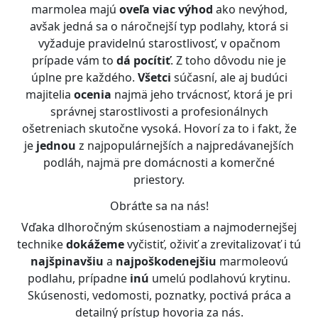
marmolea majú
oveľa viac výhod
ako nevýhod,
avšak jedná sa o náročnejší typ podlahy, ktorá si
vyžaduje pravidelnú starostlivosť, v opačnom
prípade vám to
dá pocítiť
. Z toho dôvodu nie je
úplne pre každého.
Všetci
súčasní, ale aj budúci
majitelia
ocenia
najmä jeho trvácnosť, ktorá je pri
správnej starostlivosti a profesionálnych
ošetreniach skutočne vysoká. Hovorí za to i fakt, že
je
jednou
z najpopulárnejších a najpredávanejších
podláh, najmä pre domácnosti a komerčné
priestory.
Obráťte sa na nás!
Vďaka dlhoročným skúsenostiam a najmodernejšej
technike
dokážeme
vyčistiť, oživiť a zrevitalizovať i tú
najšpinavšiu
a
najpoškodenejšiu
marmoleovú
podlahu, prípadne
inú
umelú podlahovú krytinu.
Skúsenosti, vedomosti, poznatky, poctivá práca a
detailný prístup hovoria za nás.