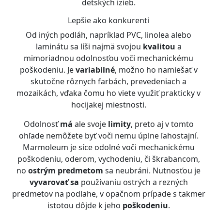
detských izieb.
Lepšie ako konkurenti
Od iných podláh, napríklad PVC, linolea alebo
laminátu sa líši najmä svojou
kvalitou
a
mimoriadnou odolnosťou voči mechanickému
poškodeniu. Je
variabilné
, možno ho namiešať v
skutočne rôznych farbách, prevedeniach a
mozaikách, vďaka čomu ho viete využiť prakticky v
hocijakej miestnosti.
Odolnosť
má
ale svoje
limity
, preto aj v tomto
ohľade nemôžete byť voči nemu úplne ľahostajní.
Marmoleum je síce odolné voči mechanickému
poškodeniu, oderom, vychodeniu, či škrabancom,
no
ostrým predmetom
sa neubráni. Nutnosťou je
vyvarovať sa
používaniu ostrých a rezných
predmetov na podlahe, v opačnom prípade s takmer
istotou dôjde k jeho
poškodeniu
.