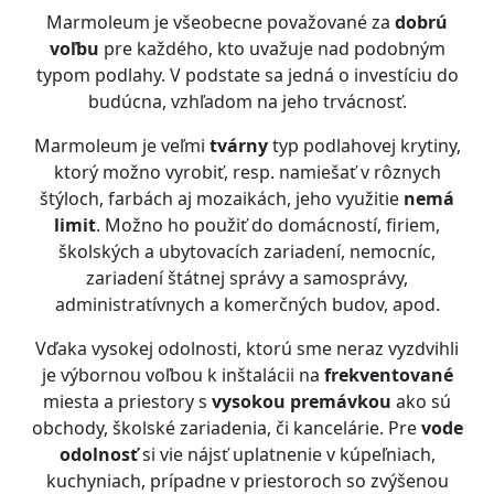
Marmoleum je všeobecne považované za
dobrú
voľbu
pre každého, kto uvažuje nad podobným
typom podlahy. V podstate sa jedná o investíciu do
budúcna, vzhľadom na jeho trvácnosť.
Marmoleum je veľmi
tvárny
typ podlahovej krytiny,
ktorý možno vyrobiť, resp. namiešať v rôznych
štýloch, farbách aj mozaikách, jeho využitie
nemá
limit
. Možno ho použiť do domácností, firiem,
školských a ubytovacích zariadení, nemocníc,
zariadení štátnej správy a samosprávy,
administratívnych a komerčných budov, apod.
Vďaka vysokej odolnosti, ktorú sme neraz vyzdvihli
je výbornou voľbou k inštalácii na
frekventované
miesta a priestory s
vysokou premávkou
ako sú
obchody, školské zariadenia, či kancelárie. Pre
vode
odolnosť
si vie nájsť uplatnenie v kúpeľniach,
kuchyniach, prípadne v priestoroch so zvýšenou