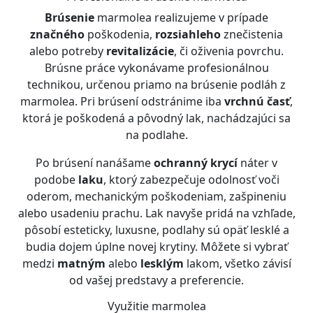
Brúsenie
marmolea realizujeme v prípade
značného
poškodenia,
rozsiahleho
znečistenia
alebo potreby
revitalizácie
, či oživenia povrchu.
Brúsne práce vykonávame profesionálnou
technikou, určenou priamo na brúsenie podláh z
marmolea. Pri brúsení odstránime iba
vrchnú časť
,
ktorá je poškodená a pôvodný lak, nachádzajúci sa
na podlahe.
Po brúsení nanášame
ochranný krycí
náter v
podobe
laku
, ktorý zabezpečuje odolnosť voči
oderom, mechanickým poškodeniam, zašpineniu
alebo usadeniu prachu. Lak navyše pridá na vzhľade,
pôsobí esteticky, luxusne, podlahy sú opäť lesklé a
budia dojem úplne novej krytiny. Môžete si vybrať
medzi
matným
alebo
lesklým
lakom, všetko závisí
od vašej predstavy a preferencie.
Využitie marmolea