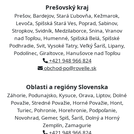
Prešovský kraj
Prešov, Bardejov, Stará Ľubovňa, Kežmarok,
Levoča, Spišská Stará Ves, Poprad, Sabinov,
Stropkov, Svidník, Medzilaborce, Snina, Vranov
nad Topľou, Humenné, Spišská Belá, Spišské
Podhradie, Svit, Vysoké Tatry, Veľký Šariš, Lipany,
Podolínec, Giraltovce, Hanušovce nad Topľou
+421 948 966 824
obchod-po@rovelle.sk
Oblasti a regióny Slovenska
Záhorie, Podunajsko, Kysuce, Orava, Liptov, Dolné
Považie, Stredné Považie, Horné Považie, Hont,
Turiec, Pohronie, Horehronie, Podpoľanie,
Novohrad, Gemer, Spiš, Šariš, Dolný a Horný
Zemplín, Zamagurie
+421 948 966 824