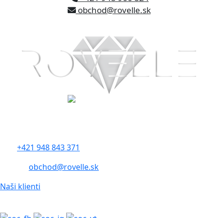
obchod@rovelle.sk
rovelle slovakia s.r.o.
Železničná 320
900 41 Rovinka
tel.:
+421 948 843 371
e-mail:
obchod@rovelle.sk
Naši klienti
Sledujte nás: