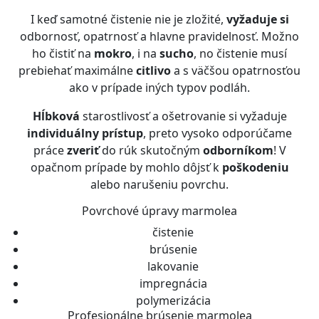
I keď samotné čistenie nie je zložité,
vyžaduje si
odbornosť, opatrnosť a hlavne pravidelnosť. Možno
ho čistiť na
mokro
, i na
sucho
, no čistenie musí
prebiehať maximálne
citlivo
a s väčšou opatrnosťou
ako v prípade iných typov podláh.
Hĺbková
starostlivosť a ošetrovanie si vyžaduje
individuálny prístup
, preto vysoko odporúčame
práce
zveriť
do rúk skutočným
odborníkom
! V
opačnom prípade by mohlo dôjsť k
poškodeniu
alebo narušeniu povrchu.
Povrchové úpravy marmolea
čistenie
brúsenie
lakovanie
impregnácia
polymerizácia
Profesionálne brúsenie marmolea