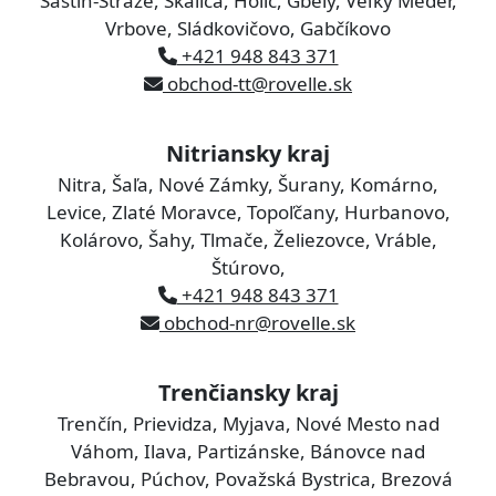
Šaštín-Stráže, Skalica, Holíč, Gbely, Veľký Meder,
Vrbove, Sládkovičovo, Gabčíkovo
+421 948 843 371
obchod-tt@rovelle.sk
Nitriansky kraj
Nitra, Šaľa, Nové Zámky, Šurany, Komárno,
Levice, Zlaté Moravce, Topoľčany, Hurbanovo,
Kolárovo, Šahy, Tlmače, Želiezovce, Vráble,
Štúrovo,
+421 948 843 371
obchod-nr@rovelle.sk
Trenčiansky kraj
Trenčín, Prievidza, Myjava, Nové Mesto nad
Váhom, Ilava, Partizánske, Bánovce nad
Bebravou, Púchov, Považská Bystrica, Brezová