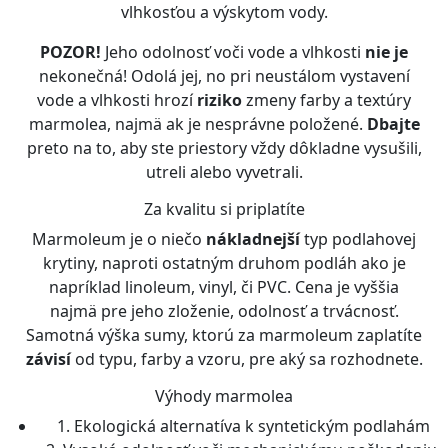
vlhkosťou a výskytom vody.
POZOR!
Jeho odolnosť voči vode a vlhkosti
nie je
nekonečná! Odolá jej, no pri neustálom vystavení
vode a vlhkosti hrozí
riziko
zmeny farby a textúry
marmolea, najmä ak je nesprávne položené.
Dbajte
preto na to, aby ste priestory vždy dôkladne vysušili,
utreli alebo vyvetrali.
Za kvalitu si priplatíte
Marmoleum je o niečo
nákladnejší
typ podlahovej
krytiny, naproti ostatným druhom podláh ako je
napríklad linoleum, vinyl, či PVC. Cena je vyššia
najmä pre jeho zloženie, odolnosť a trvácnosť.
Samotná výška sumy, ktorú za marmoleum zaplatíte
závisí
od typu, farby a vzoru, pre aký sa rozhodnete.
Výhody marmolea
1. Ekologická alternatíva k syntetickým podlahám