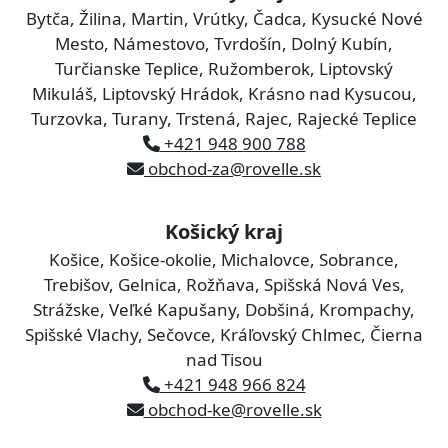
Bytča, Žilina, Martin, Vrútky, Čadca, Kysucké Nové
Mesto, Námestovo, Tvrdošín, Dolný Kubín,
Turčianske Teplice, Ružomberok, Liptovský
Mikuláš, Liptovský Hrádok, Krásno nad Kysucou,
Turzovka, Turany, Trstená, Rajec, Rajecké Teplice
+421 948 900 788
obchod-za@rovelle.sk
Košický kraj
Košice, Košice-okolie, Michalovce, Sobrance,
Trebišov, Gelnica, Rožňava, Spišská Nová Ves,
Strážske, Veľké Kapušany, Dobšiná, Krompachy,
Spišské Vlachy, Sečovce, Kráľovský Chlmec, Čierna
nad Tisou
+421 948 966 824
obchod-ke@rovelle.sk