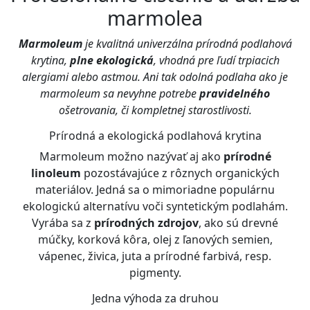
marmolea
Marmoleum
je kvalitná univerzálna prírodná podlahová
krytina,
plne ekologická
, vhodná pre ľudí trpiacich
alergiami alebo astmou. Ani tak odolná podlaha ako je
marmoleum sa nevyhne potrebe
pravidelného
ošetrovania, či kompletnej starostlivosti.
Prírodná a ekologická podlahová krytina
Marmoleum možno nazývať aj ako
prírodné
linoleum
pozostávajúce z rôznych organických
materiálov. Jedná sa o mimoriadne populárnu
ekologickú alternatívu voči syntetickým podlahám.
Vyrába sa z
prírodných zdrojov
, ako sú drevné
múčky, korková kôra, olej z ľanových semien,
vápenec, živica, juta a prírodné farbivá, resp.
pigmenty.
Jedna výhoda za druhou